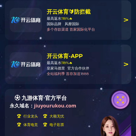
Resource
|
|
Contact Us
Search
Share：
©Nanjing F&P Packaging Machinery Co. Ltd.
苏ICP备2023003243
号
苏公网安备 35020302000110号
乐鱼官方网站
|
乐动体育·LD(中国)官方网站
|
开云在线（中国）唯一官方
网站
|
九游在线注册
|
9U在线
|
九游娱乐（中国）官方网站
|
开云电子入
口_开云(中国)
|
星空网页版登录页面入口
|