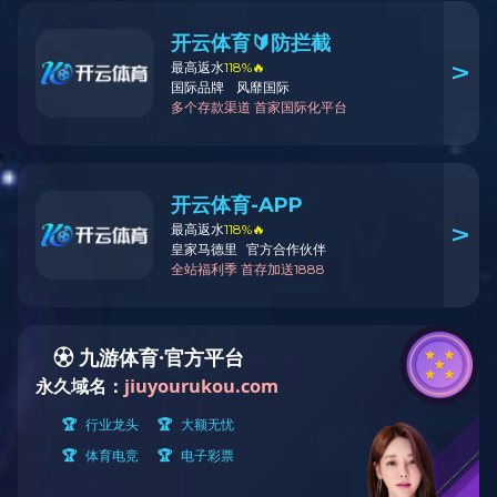
Canned beer line——Gengguquan
2018年，乐动体育为山东亘古泉啤酒交付了一条易拉罐啤酒生产线。
作为第一条全由南京恒昌自主制造设备组成的后段生产线，此项目的
成功交付具有重大意义。本条生产线适用于330ML及500ML两种罐型
的啤酒生产，产能最高可达
72000CPH
。南京恒昌生产制造了
“卸罐垛
机”、
“易拉罐灌装封盖一体机”
、
“杀菌机”、
“CIP”
、
“码垛机”
及
全套输