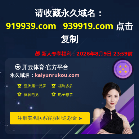
中文版
English
乐动体育
Products
辅助设备