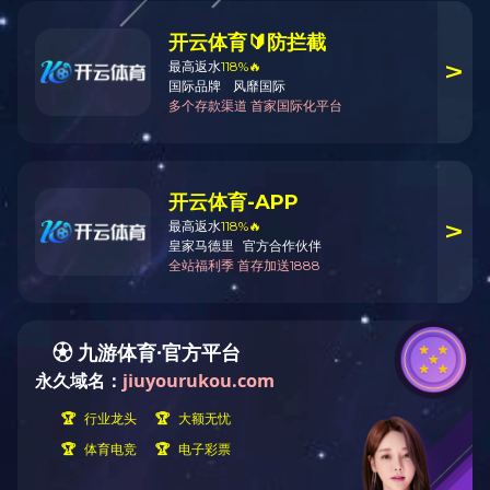
吹干机
输盖机
吹干机可以根据不同要求及不同尺寸定制。
现场简易化安装 适用于PET盖和CROWN盖
「中国」官
上一页
1
下一页
尾页
方网站
关于恒昌
|
新闻中心
|
乐动体育
|
解决方案与案例
|
人力资源
|
合作
伙伴
|
联系我们