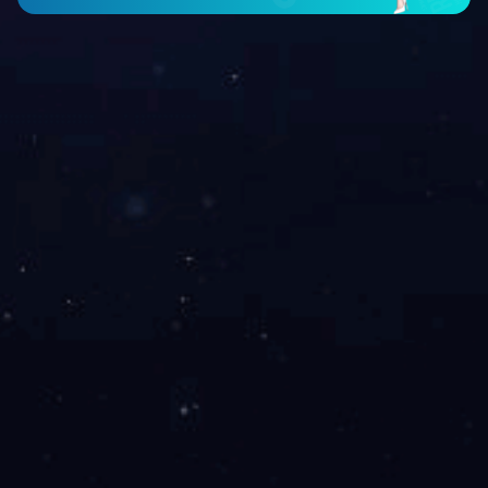
关于恒昌
|
新闻中心
|
乐动体育
|
解决方案与案例
|
人力资源
|
合作
伙伴
|
联系我们
搜索
分享：
©乐动体育
苏ICP备2023003243号
苏公网安备
35020302000110号
乐鱼官方网站
|
乐动体育·LD(中国)官方网站
|
开云在线（中国）唯一官方
网站
|
九游在线注册
|
9U在线
|
九游娱乐（中国）官方网站
|
开云电子入
口_开云(中国)
|
星空网页版登录页面入口
|