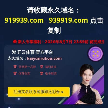
中文版
English
解决方案与案例
Solution and Case