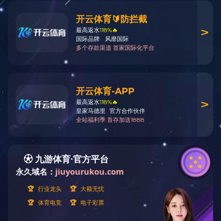
垛板输送带
旋转与提升台
动力链条输送带
旋转与提升台
「中国」官
上一页
1
下一页
尾页
方网站