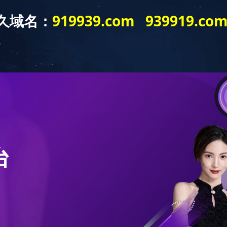
cn
恒昌
新闻中心
乐动体育
解决方案与案例